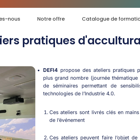
es-nous
Notre offre
Catalogue de formati
iers pratiques d'accultur
DEFI4
propose des ateliers pratiques
p
plus grand
nombre
(
journée
thématique
de
séminaires
permettant
de
sensibili
technologies de
l’Industrie
4.0.
Ces
ateliers
sont
livrés
clés
en
mains
de
l’événement
Ces
ateliers
peuvent
faire
l’objet
de 