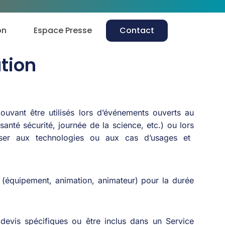
on
Espace Presse
Contact
ation
ouvant
être
utilisés
lors
d’événements
ouverts
au
santé
sécurité
,
journée
de la science, etc.)
ou
lors
ser
aux technologies
ou
aux
cas
d’usages
et
 (
équipement
, animation, animateur) pour la durée
devis
spécifiques
ou
être
inclus
dans
un Service