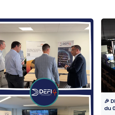
🎉 D
du 0