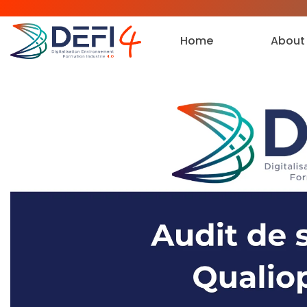
Home
About