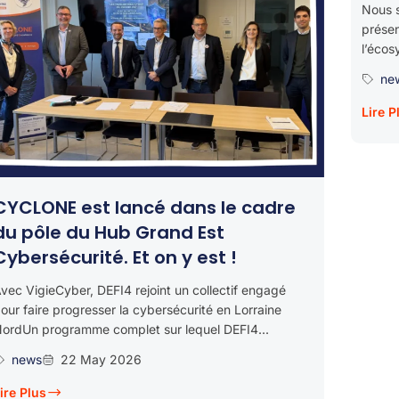
Nous s
prése
l’écos
ne
Lire P
CYCLONE est lancé dans le cadre
du pôle du Hub Grand Est
Cybersécurité. Et on y est !
vec VigieCyber, DEFI4 rejoint un collectif engagé
our faire progresser la cybersécurité en Lorraine
ordUn programme complet sur lequel DEFI4...
news
22 May 2026
ire Plus