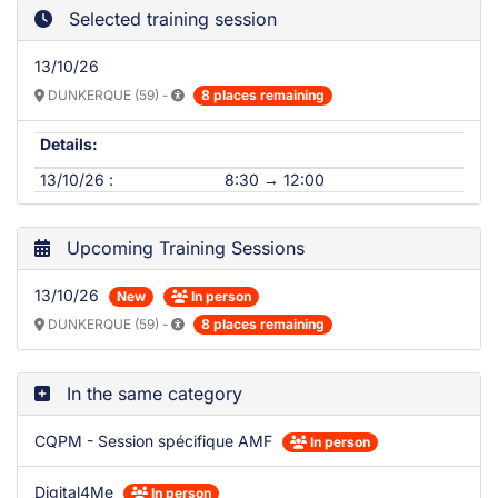
Selected training session
13/10/26
DUNKERQUE (59) -
8 places remaining
Details:
13/10/26 :
8:30 → 12:00
Upcoming Training Sessions
13/10/26
New
In person
DUNKERQUE (59) -
8 places remaining
In the same category
CQPM - Session spécifique AMF
In person
Digital4Me
In person