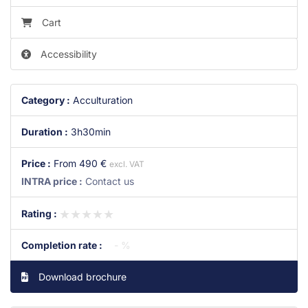
Cart
Accessibility
Category :
Acculturation
Duration :
3h30min
Price :
From
490 €
excl. VAT
INTRA price :
Contact us
★★★★★
★★★★★
Rating :
Completion rate :
- %
Download brochure