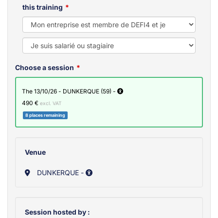
this training
Choose a session
the 13/10/26 - DUNKERQUE (59) -
490 €
excl. VAT
8 places remaining
Venue
DUNKERQUE -
Session hosted by :